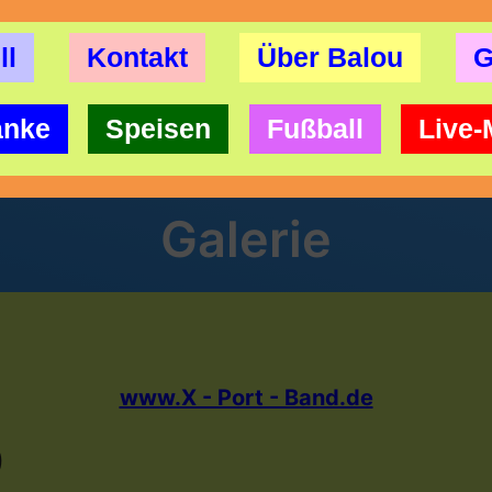
ll
Kontakt
Über Balou
G
änke
Speisen
Fußball
Live-
Galerie
www.X - Port - Band.de
9