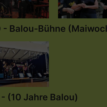
0 - Balou-Bühne (Maiwoc
- (10 Jahre Balou)