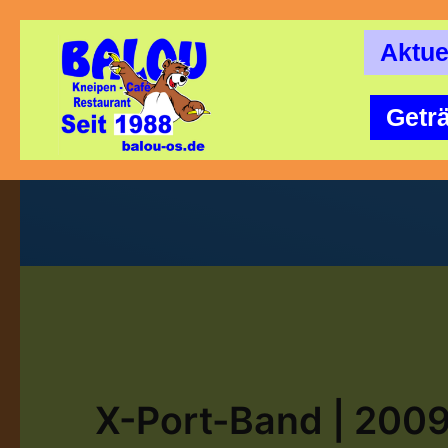
Aktue
Getr
X-Port-Band | 200