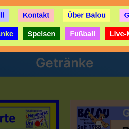
ll
Kontakt
Über Balou
G
änke
Speisen
Fußball
Live-
Getränke