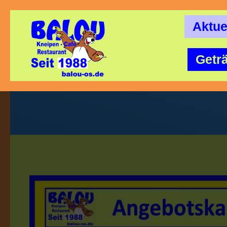
Aktue
Getr