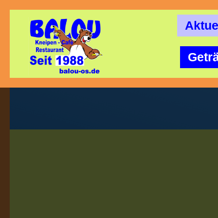
Aktue
Getr