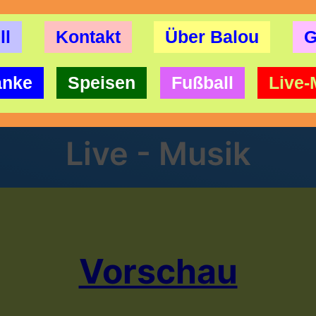
ll
Kontakt
Über Balou
G
änke
Speisen
Fußball
Live-
Live - Musik
Vorschau