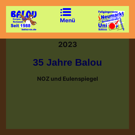
Menü
2023
35 Jahre Balou
NOZ und Eulenspiegel