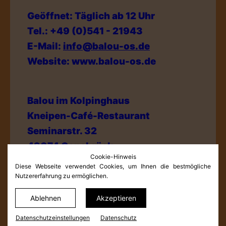
Geöffnet: Täglich ab 12 Uhr
Tel.: +49 (0)541 - 21943
E-Mail:
info@balou-os.de
Website: www.balou-os.de
Balou im Kolpinghaus
Kneipen-Café-Restaurant
Seminarstr. 32
49074 Osnabrück
Cookie-Hinweis
Diese Webseite verwendet Cookies, um Ihnen die bestmögliche
Nutzererfahrung zu ermöglichen.
Datenschutzerklärung
Impressum und Haftungsausschluss
Ablehnen
Akzeptieren
Datenschutz­einstellungen
Datenschutz­einstellungen
Datenschutz
© Netkonzept Online