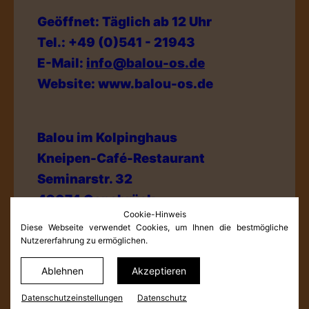
Geöffnet: Täglich ab 12 Uhr
Tel.: +49 (0)541 - 21943
E-Mail:
info@balou-os.de
Website: www.balou-os.de
Balou im Kolpinghaus
Kneipen-Café-Restaurant
Seminarstr. 32
49074 Osnabrück
Cookie-Hinweis
Diese Webseite verwendet Cookies, um Ihnen die bestmögliche
Nutzererfahrung zu ermöglichen.
Datenschutzerklärung
Impressum und Haftungsausschluss
Ablehnen
Akzeptieren
Datenschutz­einstellungen
Datenschutz­einstellungen
Datenschutz
© Netkonzept Online